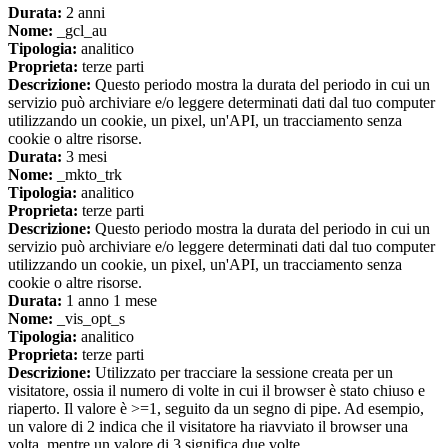
Durata:
2 anni
Nome:
_gcl_au
Tipologia:
analitico
Proprieta:
terze parti
Descrizione:
Questo periodo mostra la durata del periodo in cui un
servizio può archiviare e/o leggere determinati dati dal tuo computer
utilizzando un cookie, un pixel, un'API, un tracciamento senza
cookie o altre risorse.
Durata:
3 mesi
Nome:
_mkto_trk
Tipologia:
analitico
Proprieta:
terze parti
Descrizione:
Questo periodo mostra la durata del periodo in cui un
servizio può archiviare e/o leggere determinati dati dal tuo computer
utilizzando un cookie, un pixel, un'API, un tracciamento senza
cookie o altre risorse.
Durata:
1 anno 1 mese
Nome:
_vis_opt_s
Tipologia:
analitico
Proprieta:
terze parti
Descrizione:
Utilizzato per tracciare la sessione creata per un
visitatore, ossia il numero di volte in cui il browser è stato chiuso e
riaperto. Il valore è >=1, seguito da un segno di pipe. Ad esempio,
un valore di 2 indica che il visitatore ha riavviato il browser una
volta, mentre un valore di 3 significa due volte.