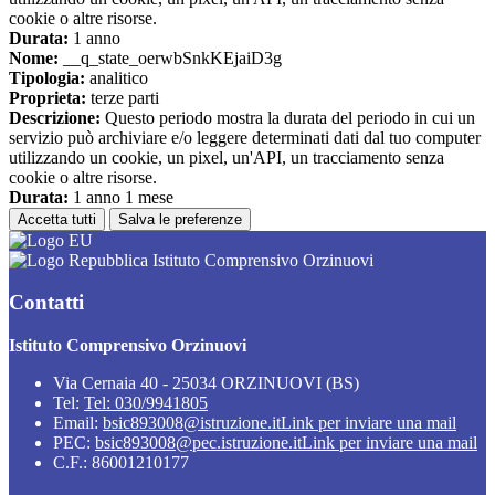
cookie o altre risorse.
Durata:
1 anno
Nome:
__q_state_oerwbSnkKEjaiD3g
Tipologia:
analitico
Proprieta:
terze parti
Descrizione:
Questo periodo mostra la durata del periodo in cui un
servizio può archiviare e/o leggere determinati dati dal tuo computer
utilizzando un cookie, un pixel, un'API, un tracciamento senza
cookie o altre risorse.
Durata:
1 anno 1 mese
Accetta tutti
Salva le preferenze
Istituto Comprensivo Orzinuovi
Contatti
Istituto Comprensivo Orzinuovi
Via Cernaia 40 - 25034 ORZINUOVI (BS)
Tel:
Tel: 030/9941805
Email:
bsic893008@istruzione.it
Link per inviare una mail
PEC:
bsic893008@pec.istruzione.it
Link per inviare una mail
C.F.: 86001210177