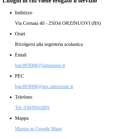
Luoghi in cui viene erogato il servizio
Indirizzo
Via Cernaia 40 - 25034 ORZINUOVI (BS)
Orari
Rivolgersi alla segreteria scolastica
Email
bsic893008@istruzione.it
PEC
bsic893008@pec.istruzione.it
Telefono
Tel: 030/9941805
Mappa
Mappa su Google Maps