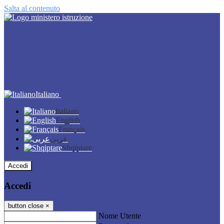
Salta al contenuto
Italiano
Italiano
English
Français
عربى
Shqiptare
Accedi
Accedi
button close
×
Nome Utente