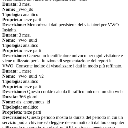
Durata:
3 mesi
Nome:
_vwo_ds
Tipologia:
analitico
Proprieta:
terze parti
Descrizione:
Memorizza i dati persisterei dei visitatori per VWO
Insights.
Durata:
3 mesi
Nome:
_vwo_uuid
Tipologia:
analitico
Proprieta:
terze parti
Descrizione:
Genera un identificatore univoco per ogni visitatore e
viene utilizzato per la funzione di segmentazione dei report in
VWO. Consente inoltre di visualizzare i dati in modo più raffinato.
Durata:
1 mese
Nome:
_vwo_uuid_v2
Tipologia:
analitico
Proprieta:
terze parti
Descrizione:
Questo cookie calcola il traffico unico su un sito web
Durata:
366 giorni
Nome:
ajs_anonymous_id
Tipologia:
analitico
Proprieta:
terze parti
Descrizione:
Questo periodo mostra la durata del periodo in cui un
servizio può archiviare e/o leggere determinati dati dal tuo computer
utilizzando un cookie, un pixel, un'API, un tracciamento senza