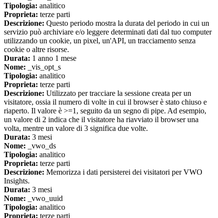
Tipologia:
analitico
Proprieta:
terze parti
Descrizione:
Questo periodo mostra la durata del periodo in cui un
servizio può archiviare e/o leggere determinati dati dal tuo computer
utilizzando un cookie, un pixel, un'API, un tracciamento senza
cookie o altre risorse.
Durata:
1 anno 1 mese
Nome:
_vis_opt_s
Tipologia:
analitico
Proprieta:
terze parti
Descrizione:
Utilizzato per tracciare la sessione creata per un
visitatore, ossia il numero di volte in cui il browser è stato chiuso e
riaperto. Il valore è >=1, seguito da un segno di pipe. Ad esempio,
un valore di 2 indica che il visitatore ha riavviato il browser una
volta, mentre un valore di 3 significa due volte.
Durata:
3 mesi
Nome:
_vwo_ds
Tipologia:
analitico
Proprieta:
terze parti
Descrizione:
Memorizza i dati persisterei dei visitatori per VWO
Insights.
Durata:
3 mesi
Nome:
_vwo_uuid
Tipologia:
analitico
Proprieta:
terze parti