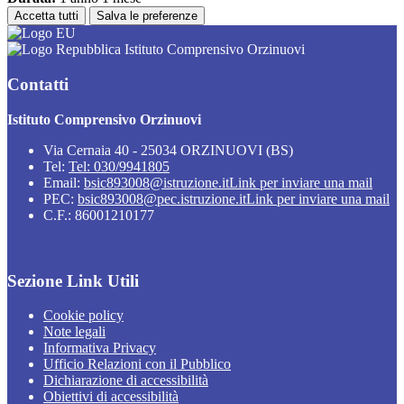
Accetta tutti
Salva le preferenze
Istituto Comprensivo Orzinuovi
Contatti
Istituto Comprensivo Orzinuovi
Via Cernaia 40 - 25034 ORZINUOVI (BS)
Tel:
Tel: 030/9941805
Email:
bsic893008@istruzione.it
Link per inviare una mail
PEC:
bsic893008@pec.istruzione.it
Link per inviare una mail
C.F.: 86001210177
Sezione Link Utili
Cookie policy
Note legali
Informativa Privacy
Ufficio Relazioni con il Pubblico
Dichiarazione di accessibilità
Obiettivi di accessibilità