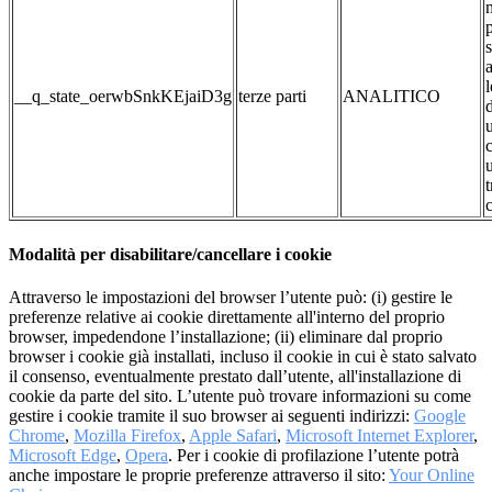
__q_state_oerwbSnkKEjaiD3g
terze parti
ANALITICO
c
Modalità per disabilitare/cancellare i cookie
Attraverso le impostazioni del browser l’utente può: (i) gestire le
preferenze relative ai cookie direttamente all'interno del proprio
browser, impedendone l’installazione; (ii) eliminare dal proprio
browser i cookie già installati, incluso il cookie in cui è stato salvato
il consenso, eventualmente prestato dall’utente, all'installazione di
cookie da parte del sito. L’utente può trovare informazioni su come
gestire i cookie tramite il suo browser ai seguenti indirizzi:
Google
Chrome
,
Mozilla Firefox
,
Apple Safari
,
Microsoft Internet Explorer
,
Microsoft Edge
,
Opera
. Per i cookie di profilazione l’utente potrà
anche impostare le proprie preferenze attraverso il sito:
Your Online