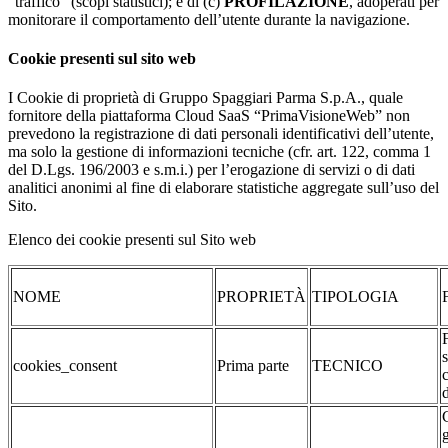
“traffico” (scopi statistici); e di (c)
PROFILAZIONE
, adoperati per
monitorare il comportamento dell’utente durante la navigazione.
Cookie presenti sul sito web
I Cookie di proprietà di Gruppo Spaggiari Parma S.p.A., quale
fornitore della piattaforma Cloud SaaS “PrimaVisioneWeb” non
prevedono la registrazione di dati personali identificativi dell’utente,
ma solo la gestione di informazioni tecniche (cfr. art. 122, comma 1
del D.Lgs. 196/2003 e s.m.i.) per l’erogazione di servizi o di dati
analitici anonimi al fine di elaborare statistiche aggregate sull’uso del
Sito.
Elenco dei cookie presenti sul Sito web
NOME
PROPRIETÀ
TIPOLOGIA
cookies_consent
Prima parte
TECNICO
g