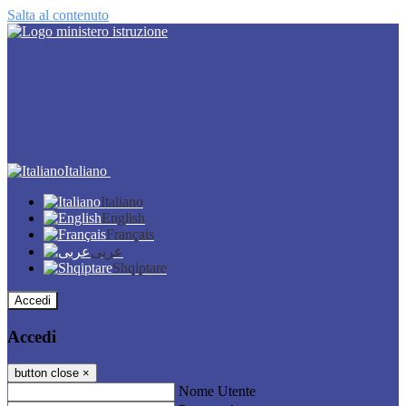
Salta al contenuto
Italiano
Italiano
English
Français
عربى
Shqiptare
Accedi
Accedi
button close
×
Nome Utente