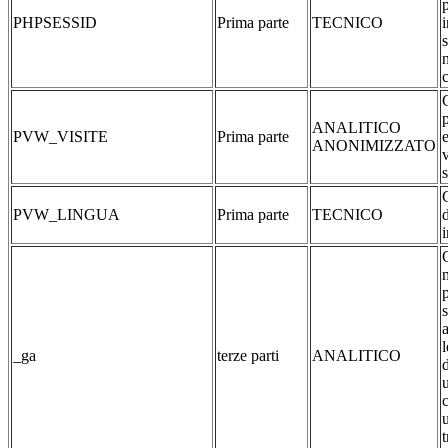
PHPSESSID
Prima parte
TECNICO
s
c
p
ANALITICO
PVW_VISITE
Prima parte
e
ANONIMIZZATO
v
s
PVW_LINGUA
Prima parte
TECNICO
_ga
terze parti
ANALITICO