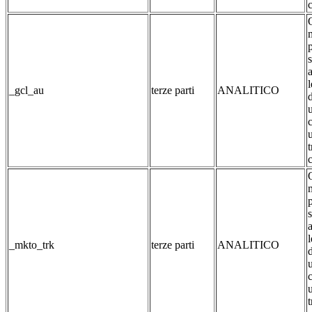
c
_gcl_au
terze parti
ANALITICO
c
_mkto_trk
terze parti
ANALITICO