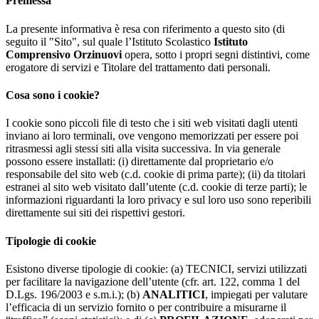
Premessa
La presente informativa è resa con riferimento a questo sito (di
seguito il "Sito", sul quale l’Istituto Scolastico
Istituto
Comprensivo Orzinuovi
opera, sotto i propri segni distintivi, come
erogatore di servizi e Titolare del trattamento dati personali.
Cosa sono i cookie?
I cookie sono piccoli file di testo che i siti web visitati dagli utenti
inviano ai loro terminali, ove vengono memorizzati per essere poi
ritrasmessi agli stessi siti alla visita successiva. In via generale
possono essere installati: (i) direttamente dal proprietario e/o
responsabile del sito web (c.d. cookie di prima parte); (ii) da titolari
estranei al sito web visitato dall’utente (c.d. cookie di terze parti); le
informazioni riguardanti la loro privacy e sul loro uso sono reperibili
direttamente sui siti dei rispettivi gestori.
Tipologie di cookie
Esistono diverse tipologie di cookie: (a) TECNICI, servizi utilizzati
per facilitare la navigazione dell’utente (cfr. art. 122, comma 1 del
D.Lgs. 196/2003 e s.m.i.); (b)
ANALITICI
, impiegati per valutare
l’efficacia di un servizio fornito o per contribuire a misurarne il