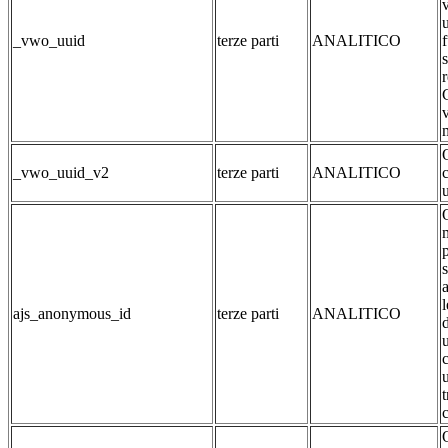
v
u
_vwo_uuid
terze parti
ANALITICO
v
_vwo_uuid_v2
terze parti
ANALITICO
c
ajs_anonymous_id
terze parti
ANALITICO
c