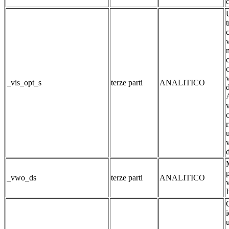
c
t
v
c
c
_vis_opt_s
terze parti
ANALITICO
c
v
p
_vwo_ds
terze parti
ANALITICO
I
i