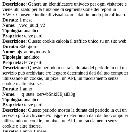
Descrizione:
Genera un identificatore univoco per ogni visitatore e
viene utilizzato per la funzione di segmentazione dei report in
VWO. Consente inoltre di visualizzare i dati in modo più raffinato.
Durata:
1 mese
Nome:
_vwo_uuid_v2
Tipologia:
analitico
Proprieta:
terze parti
Descrizione:
Questo cookie calcola il traffico unico su un sito web
Durata:
366 giorni
Nome:
ajs_anonymous_id
Tipologia:
analitico
Proprieta:
terze parti
Descrizione:
Questo periodo mostra la durata del periodo in cui un
servizio può archiviare e/o leggere determinati dati dal tuo computer
utilizzando un cookie, un pixel, un'API, un tracciamento senza
cookie o altre risorse.
Durata:
1 anno
Nome:
__q_state_oerwbSnkKEjaiD3g
Tipologia:
analitico
Proprieta:
terze parti
Descrizione:
Questo periodo mostra la durata del periodo in cui un
servizio può archiviare e/o leggere determinati dati dal tuo computer
utilizzando un cookie, un pixel, un'API, un tracciamento senza
cookie o altre risorse.
Durata:
1 anno 1 mese