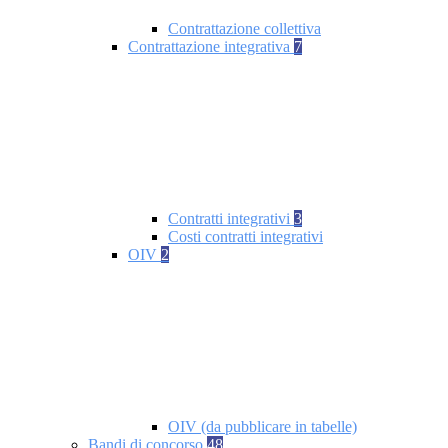
Contrattazione collettiva
Contrattazione integrativa
7
Contratti integrativi
3
Costi contratti integrativi
OIV
2
OIV (da pubblicare in tabelle)
Bandi di concorso
48