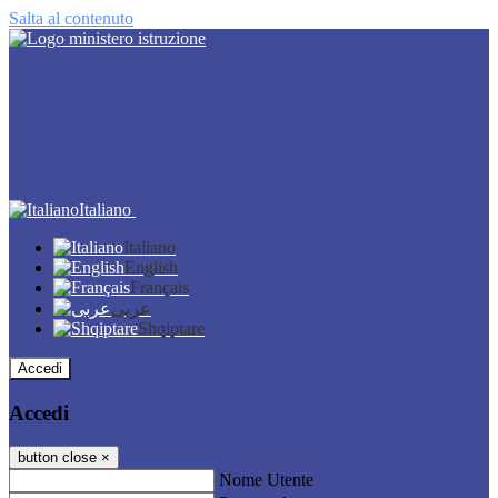
Salta al contenuto
Italiano
Italiano
English
Français
عربى
Shqiptare
Accedi
Accedi
button close
×
Nome Utente