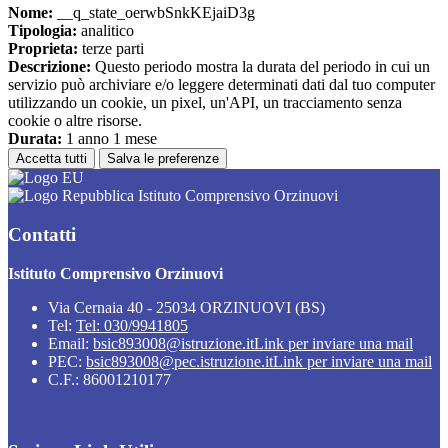
Nome:
__q_state_oerwbSnkKEjaiD3g
Tipologia:
analitico
Proprieta:
terze parti
Descrizione:
Questo periodo mostra la durata del periodo in cui un
servizio può archiviare e/o leggere determinati dati dal tuo computer
utilizzando un cookie, un pixel, un'API, un tracciamento senza
cookie o altre risorse.
Durata:
1 anno 1 mese
Accetta tutti
Salva le preferenze
Istituto Comprensivo Orzinuovi
Contatti
Istituto Comprensivo Orzinuovi
Via Cernaia 40 - 25034 ORZINUOVI (BS)
Tel:
Tel: 030/9941805
Email:
bsic893008@istruzione.it
Link per inviare una mail
PEC:
bsic893008@pec.istruzione.it
Link per inviare una mail
C.F.: 86001210177