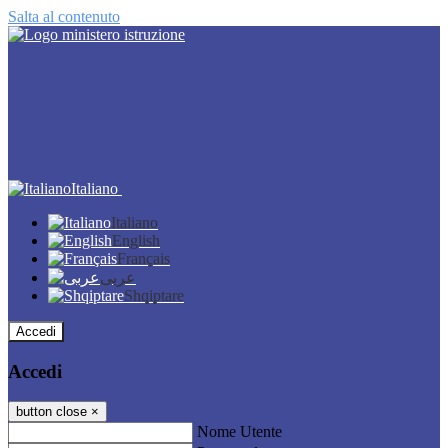
Salta al contenuto
Italiano
Italiano
English
Français
عربى
Shqiptare
Accedi
Accedi
button close
×
Nome Utente