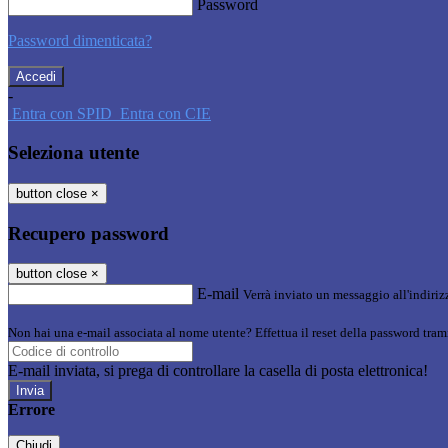
Password
Password dimenticata?
-
Entra con SPID
Entra con CIE
Seleziona utente
button close
×
Recupero password
button close
×
E-mail
Verrà inviato un messaggio all'indirizz
Non hai una e-mail associata al nome utente? Effettua il reset della password tram
E-mail inviata, si prega di controllare la casella di posta elettronica!
Errore
Chiudi