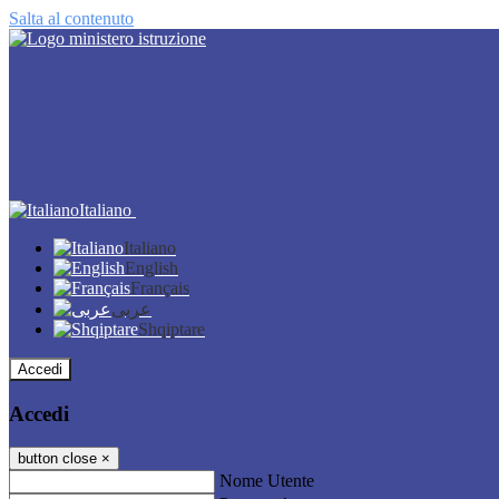
Salta al contenuto
Italiano
Italiano
English
Français
عربى
Shqiptare
Accedi
Accedi
button close
×
Nome Utente