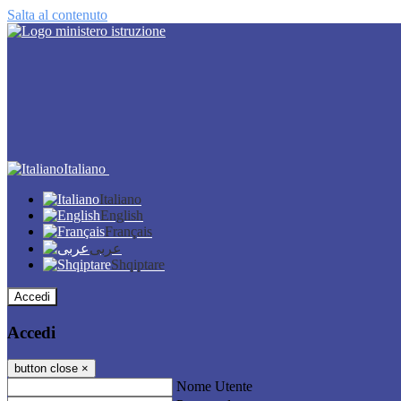
Salta al contenuto
Italiano
Italiano
English
Français
عربى
Shqiptare
Accedi
Accedi
button close
×
Nome Utente