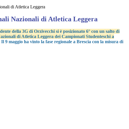
ionali di Atletica Leggera
nali Nazionali di Atletica Leggera
ente della 3G di Orzivecchi si è posizionato 6° con un salto di
Nazionali di Atletica Leggera dei Campionati Studenteschi a
. Il 9 maggio ha vinto la fase regionale a Brescia con la misura di