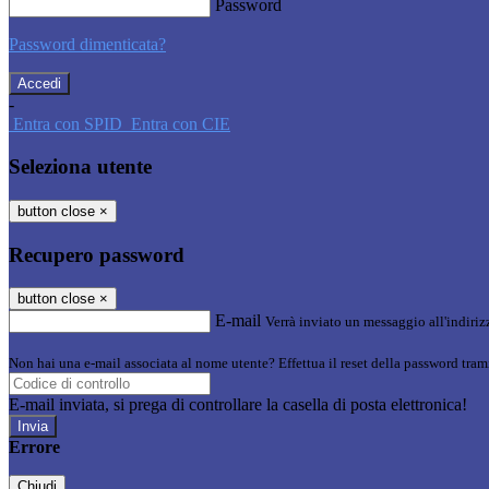
Password
Password dimenticata?
-
Entra con SPID
Entra con CIE
Seleziona utente
button close
×
Recupero password
button close
×
E-mail
Verrà inviato un messaggio all'indirizz
Non hai una e-mail associata al nome utente? Effettua il reset della password tram
E-mail inviata, si prega di controllare la casella di posta elettronica!
Errore
Chiudi