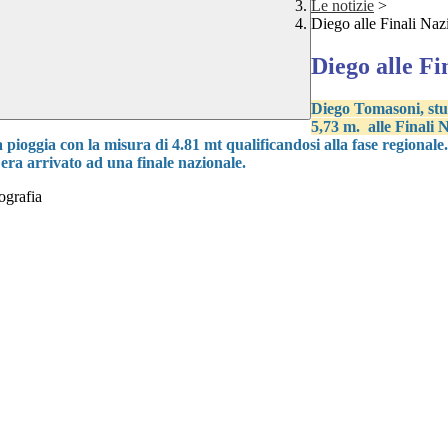
Le notizie
>
Diego alle Finali Naz
Diego alle Fi
Diego Tomasoni, stud
5,73 m. alle Finali 
la pioggia con la misura di 4.81 mt qualificandosi alla fase regionale
 era arrivato ad una finale nazionale.