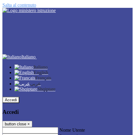
Salta al contenuto
Italiano
Italiano
English
Français
عربى
Shqiptare
Accedi
Accedi
button close
×
Nome Utente