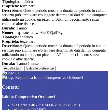
Tipologia:
analitico
Proprieta:
terze parti
Descrizione:
Questo periodo mostra la durata del periodo in cui un
servizio può archiviare e/o leggere determinati dati dal tuo computer
utilizzando un cookie, un pixel, un'API, un tracciamento senza
cookie o altre risorse.
Durata:
1 anno
Nome:
__q_state_oerwbSnkKEjaiD3g
Tipologia:
analitico
Proprieta:
terze parti
Descrizione:
Questo periodo mostra la durata del periodo in cui un
servizio può archiviare e/o leggere determinati dati dal tuo computer
utilizzando un cookie, un pixel, un'API, un tracciamento senza
cookie o altre risorse.
Durata:
1 anno 1 mese
Accetta tutti
Salva le preferenze
Istituto Comprensivo Orzinuovi
Contatti
Istituto Comprensivo Orzinuovi
Via Cernaia 40 - 25034 ORZINUOVI (BS)
Tel:
Tel: 030/9941805