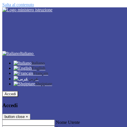
Salta al contenuto
Italiano
Italiano
English
Français
عربى
Shqiptare
Accedi
Accedi
button close
×
Nome Utente