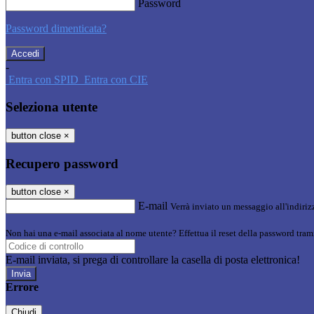
Password
Password dimenticata?
-
Entra con SPID
Entra con CIE
Seleziona utente
button close
×
Recupero password
button close
×
E-mail
Verrà inviato un messaggio all'indirizz
Non hai una e-mail associata al nome utente? Effettua il reset della password tram
E-mail inviata, si prega di controllare la casella di posta elettronica!
Errore
Chiudi