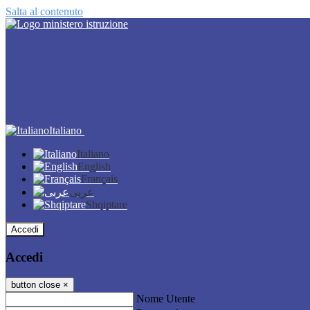
Salta al contenuto
Italiano
Italiano
English
Français
عربى
Shqiptare
Accedi
Accedi
button close
×
Nome Utente