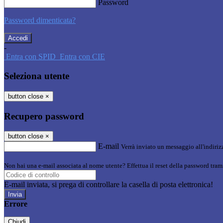
Password
Password dimenticata?
-
Entra con SPID
Entra con CIE
Seleziona utente
button close
×
Recupero password
button close
×
E-mail
Verrà inviato un messaggio all'indirizz
Non hai una e-mail associata al nome utente? Effettua il reset della password tram
E-mail inviata, si prega di controllare la casella di posta elettronica!
Errore
Chiudi