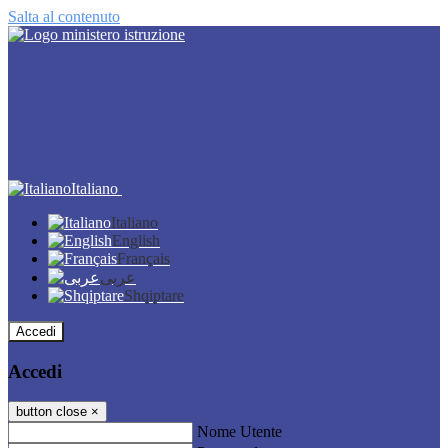
Salta al contenuto
Italiano
Italiano
English
Français
عربى
Shqiptare
Accedi
Accedi
button close
×
Nome Utente