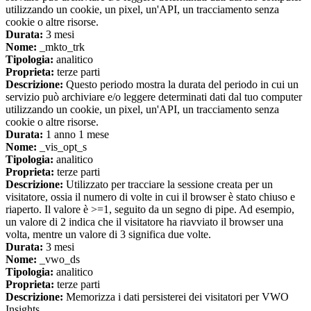
utilizzando un cookie, un pixel, un'API, un tracciamento senza
cookie o altre risorse.
Durata:
3 mesi
Nome:
_mkto_trk
Tipologia:
analitico
Proprieta:
terze parti
Descrizione:
Questo periodo mostra la durata del periodo in cui un
servizio può archiviare e/o leggere determinati dati dal tuo computer
utilizzando un cookie, un pixel, un'API, un tracciamento senza
cookie o altre risorse.
Durata:
1 anno 1 mese
Nome:
_vis_opt_s
Tipologia:
analitico
Proprieta:
terze parti
Descrizione:
Utilizzato per tracciare la sessione creata per un
visitatore, ossia il numero di volte in cui il browser è stato chiuso e
riaperto. Il valore è >=1, seguito da un segno di pipe. Ad esempio,
un valore di 2 indica che il visitatore ha riavviato il browser una
volta, mentre un valore di 3 significa due volte.
Durata:
3 mesi
Nome:
_vwo_ds
Tipologia:
analitico
Proprieta:
terze parti
Descrizione:
Memorizza i dati persisterei dei visitatori per VWO
Insights.