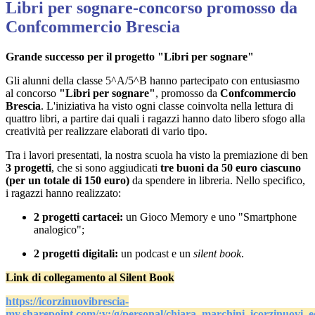
Libri per sognare-concorso promosso da
Confcommercio Brescia
Grande successo per il progetto "Libri per sognare"
Gli alunni della classe 5^A/5^B hanno partecipato con entusiasmo
al concorso
"Libri per sognare"
, promosso da
Confcommercio
Brescia
. L'iniziativa ha visto ogni classe coinvolta nella lettura di
quattro libri, a partire dai quali i ragazzi hanno dato libero sfogo alla
creatività per realizzare elaborati di vario tipo.
Tra i lavori presentati, la nostra scuola ha visto la premiazione di ben
3 progetti
, che si sono aggiudicati
tre buoni da 50 euro ciascuno
(per un totale di 150 euro)
da spendere in libreria. Nello specifico,
i ragazzi hanno realizzato:
2 progetti cartacei:
un Gioco Memory e uno "Smartphone
analogico";
2 progetti digitali:
un podcast e un
silent book
.
Link di collegamento al Silent Book
https://icorzinuovibrescia-
my.sharepoint.com/:v:/g/personal/chiara_marchini_icorzin