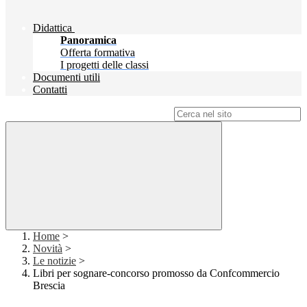
Didattica
Panoramica
Offerta formativa
I progetti delle classi
Documenti utili
Contatti
Campo di ricerca per le pagine del sito
Home
>
Novità
>
Le notizie
>
Libri per sognare-concorso promosso da Confcommercio
Brescia