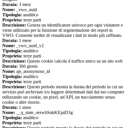
Durata:
3 mesi
Nome:
_vwo_uuid
Tipologia:
analitico
Proprieta:
terze parti
Descrizione:
Genera un identificatore univoco per ogni visitatore e
viene utilizzato per la funzione di segmentazione dei report in
VWO. Consente inoltre di visualizzare i dati in modo più raffinato.
Durata:
1 mese
Nome:
_vwo_uuid_v2
Tipologia:
analitico
Proprieta:
terze parti
Descrizione:
Questo cookie calcola il traffico unico su un sito web
Durata:
366 giorni
Nome:
ajs_anonymous_id
Tipologia:
analitico
Proprieta:
terze parti
Descrizione:
Questo periodo mostra la durata del periodo in cui un
servizio può archiviare e/o leggere determinati dati dal tuo computer
utilizzando un cookie, un pixel, un'API, un tracciamento senza
cookie o altre risorse.
Durata:
1 anno
Nome:
__q_state_oerwbSnkKEjaiD3g
Tipologia:
analitico
Proprieta:
terze parti
Descrizione:
Questo periodo mostra la durata del periodo in cui un