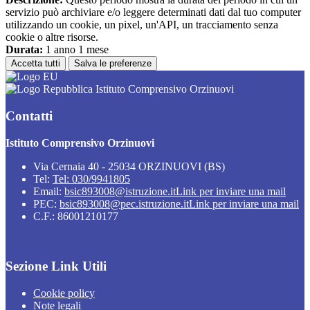
servizio può archiviare e/o leggere determinati dati dal tuo computer
utilizzando un cookie, un pixel, un'API, un tracciamento senza
cookie o altre risorse.
Durata:
1 anno 1 mese
Accetta tutti
Salva le preferenze
Istituto Comprensivo Orzinuovi
Contatti
Istituto Comprensivo Orzinuovi
Via Cernaia 40 - 25034 ORZINUOVI (BS)
Tel:
Tel: 030/9941805
Email:
bsic893008@istruzione.it
Link per inviare una mail
PEC:
bsic893008@pec.istruzione.it
Link per inviare una mail
C.F.: 86001210177
Sezione Link Utili
Cookie policy
Note legali