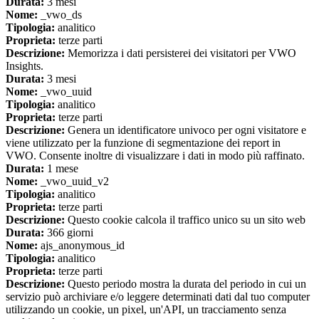
Durata:
3 mesi
Nome:
_vwo_ds
Tipologia:
analitico
Proprieta:
terze parti
Descrizione:
Memorizza i dati persisterei dei visitatori per VWO
Insights.
Durata:
3 mesi
Nome:
_vwo_uuid
Tipologia:
analitico
Proprieta:
terze parti
Descrizione:
Genera un identificatore univoco per ogni visitatore e
viene utilizzato per la funzione di segmentazione dei report in
VWO. Consente inoltre di visualizzare i dati in modo più raffinato.
Durata:
1 mese
Nome:
_vwo_uuid_v2
Tipologia:
analitico
Proprieta:
terze parti
Descrizione:
Questo cookie calcola il traffico unico su un sito web
Durata:
366 giorni
Nome:
ajs_anonymous_id
Tipologia:
analitico
Proprieta:
terze parti
Descrizione:
Questo periodo mostra la durata del periodo in cui un
servizio può archiviare e/o leggere determinati dati dal tuo computer
utilizzando un cookie, un pixel, un'API, un tracciamento senza