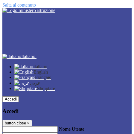
Salta al contenuto
Italiano
Italiano
English
Français
عربى
Shqiptare
Accedi
Accedi
button close
×
Nome Utente