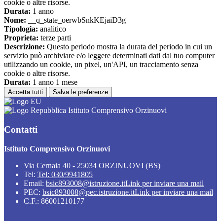
cookie o altre risorse.
Durata:
1 anno
Nome:
__q_state_oerwbSnkKEjaiD3g
Tipologia:
analitico
Proprieta:
terze parti
Descrizione:
Questo periodo mostra la durata del periodo in cui un
servizio può archiviare e/o leggere determinati dati dal tuo computer
utilizzando un cookie, un pixel, un'API, un tracciamento senza
cookie o altre risorse.
Durata:
1 anno 1 mese
Accetta tutti
Salva le preferenze
Istituto Comprensivo Orzinuovi
Contatti
Istituto Comprensivo Orzinuovi
Via Cernaia 40 - 25034 ORZINUOVI (BS)
Tel:
Tel: 030/9941805
Email:
bsic893008@istruzione.it
Link per inviare una mail
PEC:
bsic893008@pec.istruzione.it
Link per inviare una mail
C.F.: 86001210177