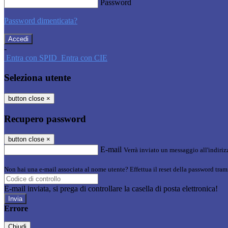
Password
Password dimenticata?
-
Entra con SPID
Entra con CIE
Seleziona utente
button close
×
Recupero password
button close
×
E-mail
Verrà inviato un messaggio all'indirizz
Non hai una e-mail associata al nome utente? Effettua il reset della password tram
E-mail inviata, si prega di controllare la casella di posta elettronica!
Errore
Chiudi