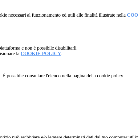
kie necessari al funzionamento ed utili alle finalità illustrate nella
COO
attaforma e non è possibile disabilitarli.
isionare la
COOKIE POLICY
.
 È possibile consultare l'elenco nella pagina della cookie policy.
rvizio può archiviare e/o leggere determinati dati dal tuo computer util