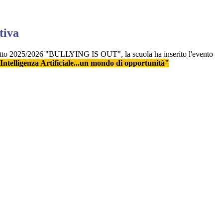
tiva
etto 2025/2026 "BULLYING IS OUT", la scuola ha inserito l'evento
 Intelligenza Artificiale...un mondo di opportunità"