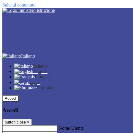
Salta al contenuto
Italiano
Italiano
English
Français
عربى
Shqiptare
Accedi
Accedi
button close
×
Nome Utente