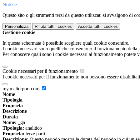
Notizie
Questo sito o gli strumenti terzi da questo utilizzati si avvalgono di coo
Personalizza
Rifiuta tutti
i cookies
Accetta tutti
i cookies
Gestione cookie
In questa schermata è possibile scegliere quali cookie consentire.
I cookie necessari sono quelli che consentono il funzionamento della pi
Per conoscere quali sono i cookie necessari al funzionamento potete v
Cookie necessari per il funzionamento
I cookie necessari per il funzionamento non possono essere disabilitati.
my.matterport.com
Nome
Tipologia
Proprieta
Descrizione
Durata
Nome:
_ga
Tipologia:
analitico
Proprieta:
terze parti
Descrizione:
Questo periodo mostra la durata del periodo in cui un se