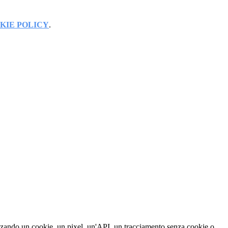
KIE POLICY
.
izzando un cookie, un pixel, un'API, un tracciamento senza cookie o