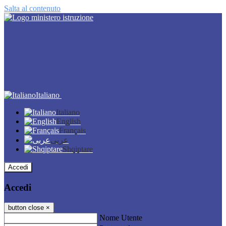
Salta al contenuto
Italiano
Italiano
English
Français
عربى
Shqiptare
Accedi
Accedi
button close
×
Nome Utente