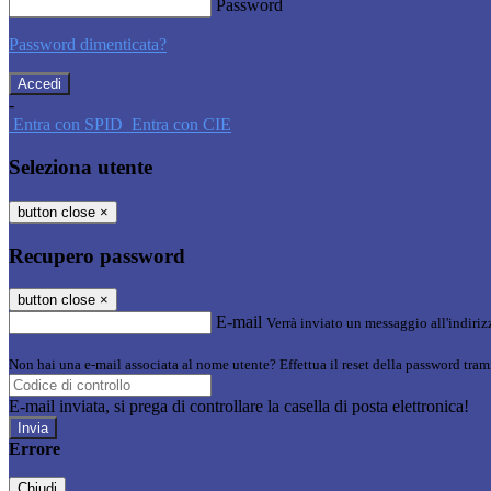
Password
Password dimenticata?
-
Entra con SPID
Entra con CIE
Seleziona utente
button close
×
Recupero password
button close
×
E-mail
Verrà inviato un messaggio all'indirizz
Non hai una e-mail associata al nome utente? Effettua il reset della password tram
E-mail inviata, si prega di controllare la casella di posta elettronica!
Errore
Chiudi