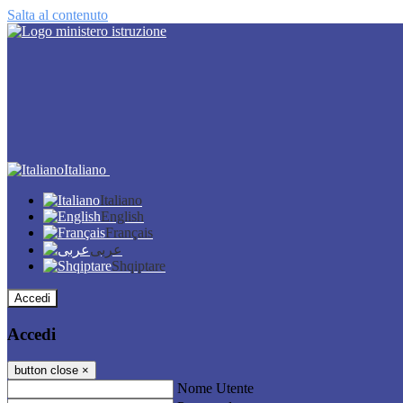
Salta al contenuto
Italiano
Italiano
English
Français
عربى
Shqiptare
Accedi
Accedi
button close
×
Nome Utente