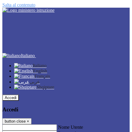
Salta al contenuto
Italiano
Italiano
English
Français
عربى
Shqiptare
Accedi
Accedi
button close
×
Nome Utente