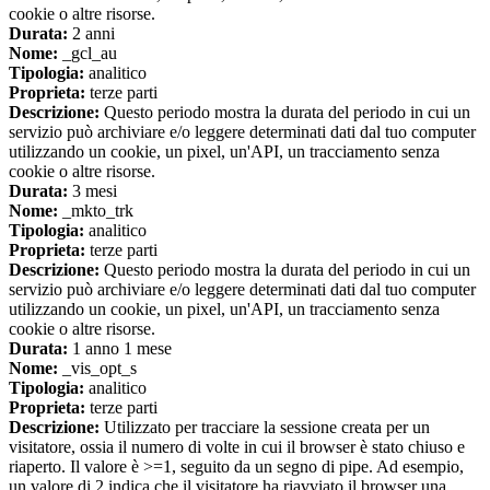
cookie o altre risorse.
Durata:
2 anni
Nome:
_gcl_au
Tipologia:
analitico
Proprieta:
terze parti
Descrizione:
Questo periodo mostra la durata del periodo in cui un
servizio può archiviare e/o leggere determinati dati dal tuo computer
utilizzando un cookie, un pixel, un'API, un tracciamento senza
cookie o altre risorse.
Durata:
3 mesi
Nome:
_mkto_trk
Tipologia:
analitico
Proprieta:
terze parti
Descrizione:
Questo periodo mostra la durata del periodo in cui un
servizio può archiviare e/o leggere determinati dati dal tuo computer
utilizzando un cookie, un pixel, un'API, un tracciamento senza
cookie o altre risorse.
Durata:
1 anno 1 mese
Nome:
_vis_opt_s
Tipologia:
analitico
Proprieta:
terze parti
Descrizione:
Utilizzato per tracciare la sessione creata per un
visitatore, ossia il numero di volte in cui il browser è stato chiuso e
riaperto. Il valore è >=1, seguito da un segno di pipe. Ad esempio,
un valore di 2 indica che il visitatore ha riavviato il browser una