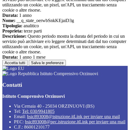
utilizzando un cookie, un pixel, un'API, un tracciamento senza
cookie o altre risorse.
Durata:
1 anno
Nome:
__q_state_oerwbSnkKEjaiD3g
Tipologia:
analitico
Proprieta:
terze parti
Descrizione:
Questo periodo mostra la durata del periodo in cui un
servizio può archiviare e/o leggere determinati dati dal tuo computer
utilizzando un cookie, un pixel, un'API, un tracciamento senza
cookie o altre risorse.
Durata:
1 anno 1 mese
Accetta tutti
Salva le preferenze
Istituto Comprensivo Orzinuovi
Contatti
Istituto Comprensivo Orzinuovi
Via Cernaia 40 - 25034 ORZINUOVI (BS)
Tel:
Tel: 030/9941805
Email:
bsic893008@istruzione.it
Link per inviare una mail
PEC:
bsic893008@pec.istruzione.it
Link per inviare una mail
C.F.: 86001210177