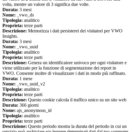
volta, mentre un valore di 3 significa due volte.
Durata:
3 mesi
Nome:
_vwo_ds
Tipologia:
analitico
Proprieta:
terze parti
Descrizione:
Memorizza i dati persisterei dei visitatori per VWO
Insights.
Durata:
3 mesi
Nome:
_vwo_uuid
Tipologia:
analitico
Proprieta:
terze parti
Descrizione:
Genera un identificatore univoco per ogni visitatore e
viene utilizzato per la funzione di segmentazione dei report in
VWO. Consente inoltre di visualizzare i dati in modo più raffinato.
Durata:
1 mese
Nome:
_vwo_uuid_v2
Tipologia:
analitico
Proprieta:
terze parti
Descrizione:
Questo cookie calcola il traffico unico su un sito web
Durata:
366 giorni
Nome:
ajs_anonymous_id
Tipologia:
analitico
Proprieta:
terze parti
Descrizione:
Questo periodo mostra la durata del periodo in cui un
servizio può archiviare e/o leggere determinati dati dal tuo computer