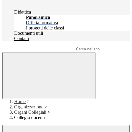
Didattica
Panoramica
Offerta formativa
I progetti delle classi
Documenti utili
Contatti
Campo di ricerca per le pagine del sito
Home
>
Organizzazione
>
Organi Collegiali
>
Collegio docenti