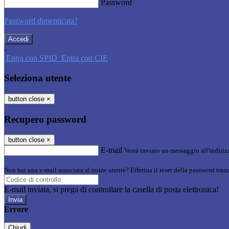
Password
Password dimenticata?
-
Entra con SPID
Entra con CIE
Seleziona utente
button close
×
Recupero password
button close
×
E-mail
Verrà inviato un messaggio all'indirizz
Non hai una e-mail associata al nome utente? Effettua il reset della password tram
E-mail inviata, si prega di controllare la casella di posta elettronica!
Errore
Chiudi