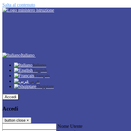
Salta al contenuto
Italiano
Italiano
English
Français
عربى
Shqiptare
Accedi
Accedi
button close
×
Nome Utente