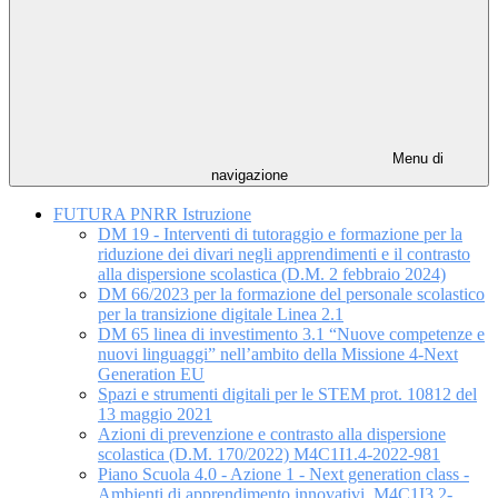
Menu di
navigazione
FUTURA PNRR Istruzione
DM 19 - Interventi di tutoraggio e formazione per la
riduzione dei divari negli apprendimenti e il contrasto
alla dispersione scolastica (D.M. 2 febbraio 2024)
DM 66/2023 per la formazione del personale scolastico
per la transizione digitale Linea 2.1
DM 65 linea di investimento 3.1 “Nuove competenze e
nuovi linguaggi” nell’ambito della Missione 4-Next
Generation EU
Spazi e strumenti digitali per le STEM prot. 10812 del
13 maggio 2021
Azioni di prevenzione e contrasto alla dispersione
scolastica (D.M. 170/2022) M4C1I1.4-2022-981
Piano Scuola 4.0 - Azione 1 - Next generation class -
Ambienti di apprendimento innovativi. M4C1I3.2-