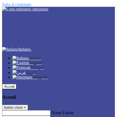
Salta al contenuto
Italiano
Italiano
English
Français
عربى
Shqiptare
Accedi
Accedi
button close
×
Nome Utente