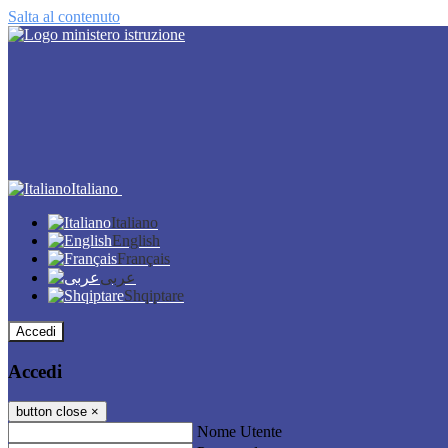
Salta al contenuto
Italiano
Italiano
English
Français
عربى
Shqiptare
Accedi
Accedi
button close
×
Nome Utente