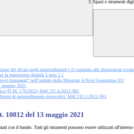
Spazi e strumenti dig
ione dei divari negli apprendimenti e il contrasto alla dispersione scol
 la transizione digitale Linea 2.1
uovi linguaggi” nell’ambito della Missione 4-Next Generation EU
13 maggio 2021
lastica (D.M. 170/2022) M4C1I1.4-2022-981
Ambienti di apprendimento innovativi. M4C1I3.2-2022-961
t. 10812 del 13 maggio 2021
stati con il bando. Tutti gli strumenti possono essere utilizzati all'interno 