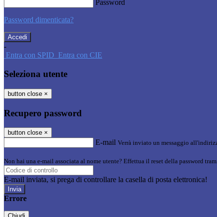
Password
Password dimenticata?
-
Entra con SPID
Entra con CIE
Seleziona utente
button close
×
Recupero password
button close
×
E-mail
Verrà inviato un messaggio all'indirizz
Non hai una e-mail associata al nome utente? Effettua il reset della password tram
E-mail inviata, si prega di controllare la casella di posta elettronica!
Errore
Chiudi