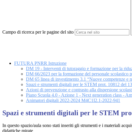
Campo di ricerca per le pagine del sito
FUTURA PNRR Istruzione
DM 19 - Interventi di tutoraggio e formazione per la riduz
DM 66/2023 per la formazione del personale scolastico per
DM 65 linea di investimento 3.1 “Nuove competenze e n
Spazi e strumenti digitali per le STEM prot. 10812 del 
Azioni di prevenzione e contrasto alla dispersione sco
Piano Scuola 4.0 - Azione 1 - Next generation class - 
Animatori digitali 2022-2024 M4C1I2.1-2022-941
Spazi e strumenti digitali per le STEM pro
In questo spazio/aula sono stati inseriti gli strumenti e i materiali acqui
didattiche mirate