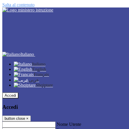
Salta al contenuto
Italiano
Italiano
English
Français
عربى
Shqiptare
Accedi
Accedi
button close
×
Nome Utente