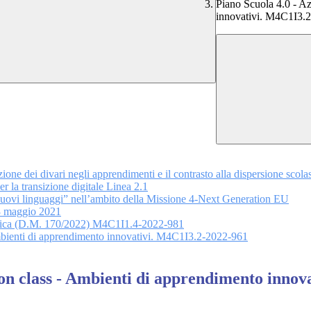
Piano Scuola 4.0 - Az
innovativi. M4C1I3.
ione dei divari negli apprendimenti e il contrasto alla dispersione scol
 la transizione digitale Linea 2.1
uovi linguaggi” nell’ambito della Missione 4-Next Generation EU
13 maggio 2021
lastica (D.M. 170/2022) M4C1I1.4-2022-981
Ambienti di apprendimento innovativi. M4C1I3.2-2022-961
tion class - Ambienti di apprendimento inno