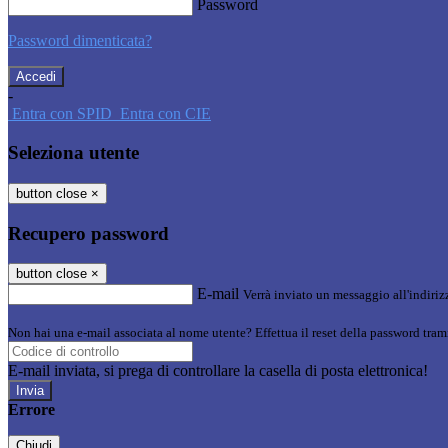
Password
Password dimenticata?
-
Entra con SPID
Entra con CIE
Seleziona utente
button close
×
Recupero password
button close
×
E-mail
Verrà inviato un messaggio all'indirizz
Non hai una e-mail associata al nome utente? Effettua il reset della password tram
E-mail inviata, si prega di controllare la casella di posta elettronica!
Errore
Chiudi