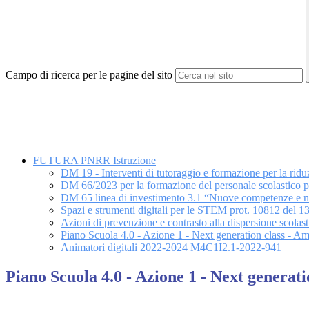
Campo di ricerca per le pagine del sito
FUTURA PNRR Istruzione
DM 19 - Interventi di tutoraggio e formazione per la riduz
DM 66/2023 per la formazione del personale scolastico per
DM 65 linea di investimento 3.1 “Nuove competenze e n
Spazi e strumenti digitali per le STEM prot. 10812 del 
Azioni di prevenzione e contrasto alla dispersione sco
Piano Scuola 4.0 - Azione 1 - Next generation class - 
Animatori digitali 2022-2024 M4C1I2.1-2022-941
Piano Scuola 4.0 - Azione 1 - Next genera