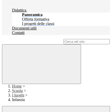
Didattica
Panoramica
Offerta formativa
I progetti delle classi
Documenti utili
Contatti
Campo di ricerca per le pagine del sito
Home
>
Scuola
>
I luoghi
>
Infanzia