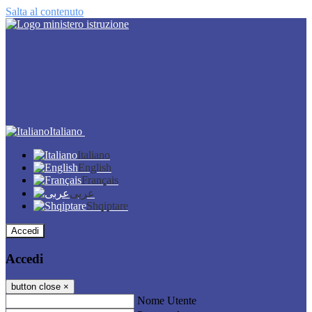
Salta al contenuto
Italiano
Italiano
English
Français
عربى
Shqiptare
Accedi
Accedi
button close
×
Nome Utente