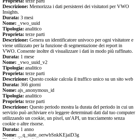
Proprieta:
terze parti
Descrizione:
Memorizza i dati persisterei dei visitatori per VWO
Insights.
Durata:
3 mesi
Nome:
_vwo_uuid
Tipologia:
analitico
Proprieta:
terze parti
Descrizione:
Genera un identificatore univoco per ogni visitatore e
viene utilizzato per la funzione di segmentazione dei report in
VWO. Consente inoltre di visualizzare i dati in modo più raffinato.
Durata:
1 mese
Nome:
_vwo_uuid_v2
Tipologia:
analitico
Proprieta:
terze parti
Descrizione:
Questo cookie calcola il traffico unico su un sito web
Durata:
366 giorni
Nome:
ajs_anonymous_id
Tipologia:
analitico
Proprieta:
terze parti
Descrizione:
Questo periodo mostra la durata del periodo in cui un
servizio può archiviare e/o leggere determinati dati dal tuo computer
utilizzando un cookie, un pixel, un'API, un tracciamento senza
cookie o altre risorse.
Durata:
1 anno
Nome:
__q_state_oerwbSnkKEjaiD3g