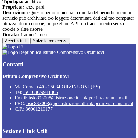
Tipologia:
analitico
Proprieta:
terze parti
Descrizione:
Questo periodo mostra la durata del periodo in cui un
servizio può archiviare e/o leggere determinati dati dal tuo computer
utilizzando un cookie, un pixel, un'API, un tracciamento senza
cookie o altre risorse.
Durata:
1 anno 1 mese
Accetta tutti
Salva le preferenze
Istituto Comprensivo Orzinuovi
Contatti
Istituto Comprensivo Orzinuovi
Via Cernaia 40 - 25034 ORZINUOVI (BS)
Tel:
Tel: 030/9941805
Email:
bsic893008@istruzione.it
Link per inviare una mail
PEC:
bsic893008@pec.istruzione.it
Link per inviare una mail
C.F.: 86001210177
Sezione Link Utili