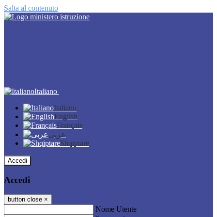
Salta al contenuto
Italiano
Italiano
English
Français
عربى
Shqiptare
Accedi
Accedi
button close
×
Nome Utente