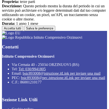
Proprieta:
terze parti
Descrizione:
Questo periodo mostra la durata del periodo in cui un
servizio può archiviare e/o leggere determinati dati dal tuo computer
utilizzando un cookie, un pixel, un'API, un tracciamento senza
cookie o altre risorse.
Durata:
1 anno 1 mese
Accetta tutti
Salva le preferenze
Istituto Comprensivo Orzinuovi
Contatti
Istituto Comprensivo Orzinuovi
Via Cernaia 40 - 25034 ORZINUOVI (BS)
Tel:
Tel: 030/9941805
Email:
bsic893008@istruzione.it
Link per inviare una mail
PEC:
bsic893008@pec.istruzione.it
Link per inviare una mail
C.F.: 86001210177
Sezione Link Utili