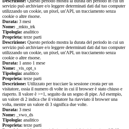
Descrizione:
Questo periodo mostra la durata del periodo in cui un
servizio può archiviare e/o leggere determinati dati dal tuo computer
utilizzando un cookie, un pixel, un'API, un tracciamento senza
cookie o altre risorse.
Durata:
3 mesi
Nome:
_mkto_trk
Tipologia:
analitico
Proprieta:
terze parti
Descrizione:
Questo periodo mostra la durata del periodo in cui un
servizio può archiviare e/o leggere determinati dati dal tuo computer
utilizzando un cookie, un pixel, un'API, un tracciamento senza
cookie o altre risorse.
Durata:
1 anno 1 mese
Nome:
_vis_opt_s
Tipologia:
analitico
Proprieta:
terze parti
Descrizione:
Utilizzato per tracciare la sessione creata per un
visitatore, ossia il numero di volte in cui il browser è stato chiuso e
riaperto. Il valore è >=1, seguito da un segno di pipe. Ad esempio,
un valore di 2 indica che il visitatore ha riavviato il browser una
volta, mentre un valore di 3 significa due volte.
Durata:
3 mesi
Nome:
_vwo_ds
Tipologia:
analitico
Proprieta:
terze parti