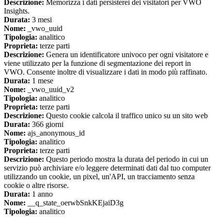
Descrizione:
Memorizza i dati persisterei dei visitatori per VWO
Insights.
Durata:
3 mesi
Nome:
_vwo_uuid
Tipologia:
analitico
Proprieta:
terze parti
Descrizione:
Genera un identificatore univoco per ogni visitatore e
viene utilizzato per la funzione di segmentazione dei report in
VWO. Consente inoltre di visualizzare i dati in modo più raffinato.
Durata:
1 mese
Nome:
_vwo_uuid_v2
Tipologia:
analitico
Proprieta:
terze parti
Descrizione:
Questo cookie calcola il traffico unico su un sito web
Durata:
366 giorni
Nome:
ajs_anonymous_id
Tipologia:
analitico
Proprieta:
terze parti
Descrizione:
Questo periodo mostra la durata del periodo in cui un
servizio può archiviare e/o leggere determinati dati dal tuo computer
utilizzando un cookie, un pixel, un'API, un tracciamento senza
cookie o altre risorse.
Durata:
1 anno
Nome:
__q_state_oerwbSnkKEjaiD3g
Tipologia:
analitico