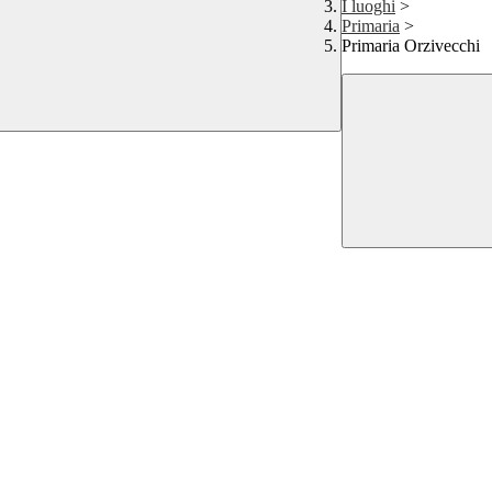
I luoghi
>
Primaria
>
Primaria Orzivecchi