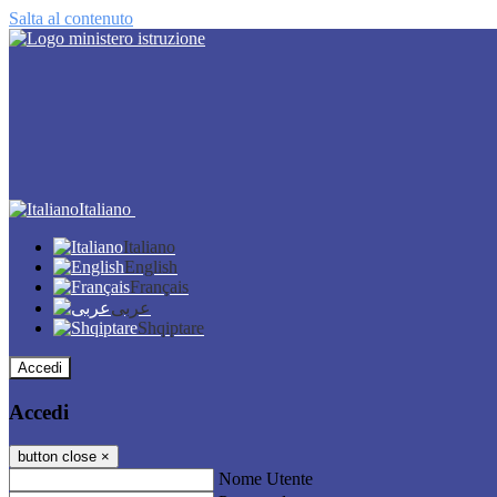
Salta al contenuto
Italiano
Italiano
English
Français
عربى
Shqiptare
Accedi
Accedi
button close
×
Nome Utente