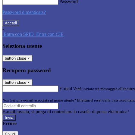
Password
Password dimenticata?
-
Entra con SPID
Entra con CIE
Seleziona utente
button close
×
Recupero password
button close
×
E-mail
Verrà inviato un messaggio all'indirizz
Non hai una e-mail associata al nome utente? Effettua il reset della password tram
E-mail inviata, si prega di controllare la casella di posta elettronica!
Errore
Chiudi