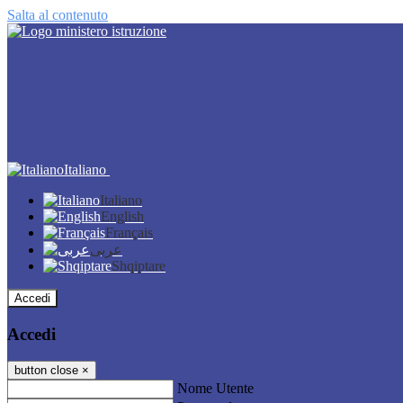
Salta al contenuto
Italiano
Italiano
English
Français
عربى
Shqiptare
Accedi
Accedi
button close
×
Nome Utente