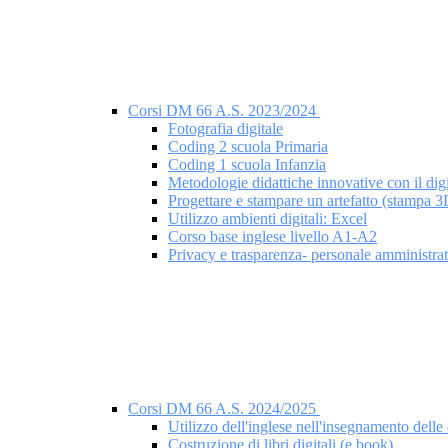
Corsi DM 66 A.S. 2023/2024
Fotografia digitale
Coding 2 scuola Primaria
Coding 1 scuola Infanzia
Metodologie didattiche innovative con il digi
Progettare e stampare un artefatto (stampa 3
Utilizzo ambienti digitali: Excel
Corso base inglese livello A1-A2
Privacy e trasparenza- personale amministra
Corsi DM 66 A.S. 2024/2025
Utilizzo dell'inglese nell'insegnamento delle 
Costruzione di libri digitali (e.book)