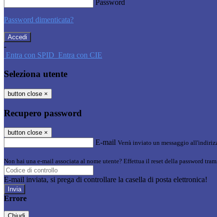
Password
Password dimenticata?
-
Entra con SPID
Entra con CIE
Seleziona utente
button close
×
Recupero password
button close
×
E-mail
Verrà inviato un messaggio all'indirizz
Non hai una e-mail associata al nome utente? Effettua il reset della password tram
E-mail inviata, si prega di controllare la casella di posta elettronica!
Errore
Chiudi