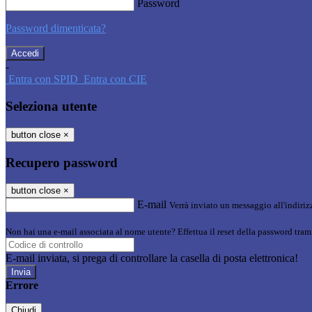
Password
Password dimenticata?
-
Entra con SPID
Entra con CIE
Seleziona utente
button close
×
Recupero password
button close
×
E-mail
Verrà inviato un messaggio all'indirizz
Non hai una e-mail associata al nome utente? Effettua il reset della password tram
E-mail inviata, si prega di controllare la casella di posta elettronica!
Errore
Chiudi