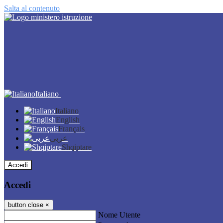
Salta al contenuto
Italiano
Italiano
English
Français
عربى
Shqiptare
Accedi
Accedi
button close
×
Nome Utente