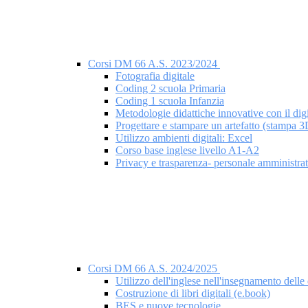
Corsi DM 66 A.S. 2023/2024
Fotografia digitale
Coding 2 scuola Primaria
Coding 1 scuola Infanzia
Metodologie didattiche innovative con il digi
Progettare e stampare un artefatto (stampa 3
Utilizzo ambienti digitali: Excel
Corso base inglese livello A1-A2
Privacy e trasparenza- personale amministra
Corsi DM 66 A.S. 2024/2025
Utilizzo dell'inglese nell'insegnamento delle 
Costruzione di libri digitali (e.book)
BES e nuove tecnologie